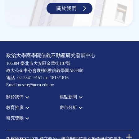
關於我們
政治大學商學院信義不動產研究發展中心
106304 臺北市大安區金華街187號
政大公企中心會展棟8樓信義學園A838室
電話: 02-2341-9151 ext.1813/1816
Email:ncscre@nccu.edu.tw
關於我們
焦點新聞
教育推廣
房市分析
宗旨願景
全部新聞
設置辦法
政府政策
研究獎勵
全部活動
房市分析
大事記
市場動態
論壇
信義房價指數
中心獎勵
指導委員
法律新訊
演講
信義不動產評論
住宅學會論文獎支援
中心成員
版權所有(C)2025 國立政治大學商學院信義不動產研究發展中心