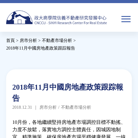
Jump
to
navigation
搜
首頁
>
房市分析
>
不動產市場分析
>
尋
搜
您
2018年11月中國房地產政策跟踪報告
尋
在
Back
to
關於我們
表
這
top
單
裡
Back
焦點新聞
2018年11月中國房地產政策跟踪報
to
告
top
教育推廣
2018.12.31
｜
房市分析
/
不動產市場分析
房市分析
10月份，各地繼續堅持房地產市場調控目標不動搖、
力度不放鬆，落實地方調控主體責任，因城因地制
宜、精準施策，確保房地產市場平穩健康發展。一線
研究獎勵