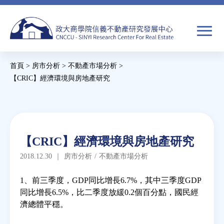
Jump
to
navigation
搜
首頁
>
房市分析
>
不動產市場分析
>
尋
搜
您
【CRIC】經濟環境與房地產研究
尋
在
Back
to
關於我們
表
這
top
單
裡
Back
焦點新聞
【CRIC】經濟環境與房地產研究
to
2018.12.30
｜
房市分析
/
不動產市場分析
top
教育推廣
1、前三季度，GDP同比增長6.7%，其中三季度GDP
同比增長6.5%，比二季度放緩0.2個百分點，國民經
房市分析
濟總體平穩。
研究獎勵