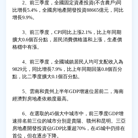
2、前三季度，全國固定資產投資(不含農戶)同
比增長5.4%，全國房地產開發投資88665億元，同比
房地產年鑑
增長9.9%。
3、前三季度，CPI同比上漲2.1%，比上年同期
電子報
擴大0.6個百分點，居民消費價格溫和上漲，生產價
格穩中有漲。
相關連結
4、前三季度，全國城鎮居民人均可支配收入為
9829元，同比增長7.9%，比上年同期回落0.8個百分
訂閱電子報
點，比二季度擴大0.1個百分點。
5、雲南和貴州上半年GDP增​​速位居前二，海南
經濟對房地產依賴度最高。
6、在選取的45個大中城市中，前三季度GDP增
速排名前三位的城市分別是貴陽、贛州和昆明。三亞
房地產開發投資佔GDP比重超70%，在45城中仍排在
首位，但在逐步下降。