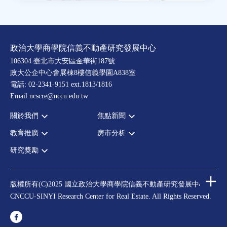
政治大學商學院信義不動產研究發展中心
106304 臺北市大安區金華街187號
政大公企中心會展棟8樓信義學園A838室
電話: 02-2341-9151 ext.1813/1816
Email:ncscre@nccu.edu.tw
關於我們
焦點新聞
教育推廣
房市分析
宗旨願景
全部新聞
設置辦法
政府政策
研究獎勵
全部活動
房市分析
大事記
市場動態
論壇
信義房價指數
中心獎勵
指導委員
法律新訊
演講
信義不動產評論
住宅學會論文獎支援
中心成員
版權所有(C)2025 國立政治大學商學院信義不動產研究發展中心
理財規劃講座
都市計劃學會論文獎支援
CNCCU-SINYI Research Center for Real Estate. All Rights Reserved.
聯絡我們
不動產學程支援