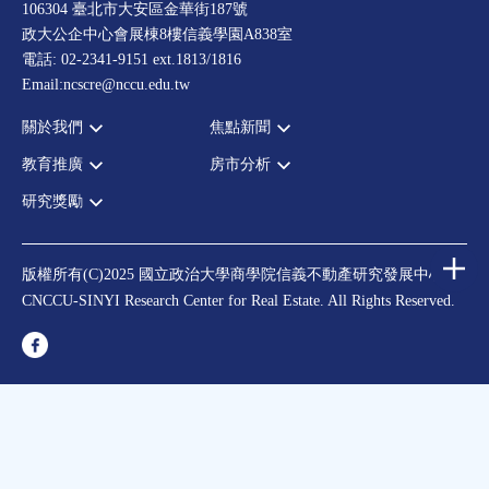
106304 臺北市大安區金華街187號
政大公企中心會展棟8樓信義學園A838室
電話: 02-2341-9151 ext.1813/1816
Email:ncscre@nccu.edu.tw
關於我們
焦點新聞
教育推廣
房市分析
宗旨願景
全部新聞
設置辦法
政府政策
研究獎勵
全部活動
房市分析
大事記
市場動態
論壇
信義房價指數
中心獎勵
指導委員
法律新訊
演講
信義不動產評論
住宅學會論文獎支援
中心成員
版權所有(C)2025 國立政治大學商學院信義不動產研究發展中心
理財規劃講座
都市計劃學會論文獎支援
CNCCU-SINYI Research Center for Real Estate. All Rights Reserved.
聯絡我們
不動產學程支援