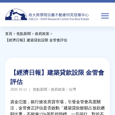
Jump
to
navigation
搜
首頁
>
焦點新聞
>
政府政策
>
尋
搜
您
【經濟日報】建築貸款設限 金管會評估
尋
在
Back
to
關於我們
表
這
top
單
裡
Back
焦點新聞
【經濟日報】建築貸款設限 金管會
to
評估
top
教育推廣
2020.10.12
｜
焦點新聞
/
政府政策
/
台灣
房市分析
資金氾濫，銀行搶攻房貸市場，引發金管會高度關
注，金管會正評估是否啟動「建築貸款餘額占放款總
額比重」不能逾15%等監控指標，一旦採行，對於不
研究獎勵