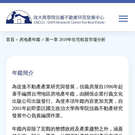
Jump
to
navigation
搜
首頁
>
房地產年鑑
>
第一章 2019年住宅租賃市場分析
尋
搜
您
尋
在
關於我們
表
這
年鑑簡介
單
裡
焦點新聞
為促進不動產產業研究與發展，信義房屋自1996年起
著手編撰台灣地區房地產年鑑，由關係企業行義文化
教育推廣
出版公司出版發行。為使本項年鑑內容更加充實，自
2001年起即委託國立政治大學商學院信義不動產研究
發展中心負責編撰作業。
房市分析
年鑑內容除了宏觀的整體政經及產業趨勢之外，涵蓋
研究獎勵