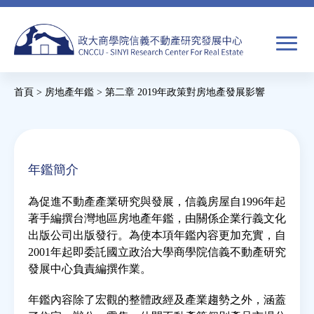
Jump
to
navigation
搜
首頁
>
房地產年鑑
>
第二章 2019年政策對房地產發展影響
尋
搜
您
尋
在
關於我們
表
這
年鑑簡介
單
裡
焦點新聞
為促進不動產產業研究與發展，信義房屋自1996年起
著手編撰台灣地區房地產年鑑，由關係企業行義文化
教育推廣
出版公司出版發行。為使本項年鑑內容更加充實，自
2001年起即委託國立政治大學商學院信義不動產研究
發展中心負責編撰作業。
房市分析
年鑑內容除了宏觀的整體政經及產業趨勢之外，涵蓋
研究獎勵