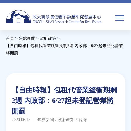
Jump
to
navigation
搜
首頁
>
焦點新聞
>
政府政策
>
尋
搜
您
【自由時報】包租代管業緩衝期剩2週 內政部：6/27起未登記營業
將開罰
尋
在
Back
關於我們
表
這
to
單
裡
top
焦點新聞
Back
【自由時報】包租代管業緩衝期剩
to
教育推廣
2週 內政部：6/27起未登記營業將
top
開罰
房市分析
2020.06.15
｜
焦點新聞
/
政府政策
/
台灣
研究獎勵