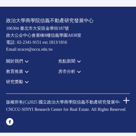
政治大學商學院信義不動產研究發展中心
106304 臺北市大安區金華街187號
政大公企中心會展棟8樓信義學園A838室
電話: 02-2341-9151 ext.1813/1816
Email:ncscre@nccu.edu.tw
關於我們
焦點新聞
教育推廣
房市分析
宗旨願景
全部新聞
設置辦法
政府政策
研究獎勵
全部活動
房市分析
大事記
市場動態
論壇
信義房價指數
中心獎勵
指導委員
法律新訊
演講
信義不動產評論
住宅學會論文獎支援
中心成員
版權所有(C)2025 國立政治大學商學院信義不動產研究發展中心
理財規劃講座
都市計劃學會論文獎支援
CNCCU-SINYI Research Center for Real Estate. All Rights Reserved.
聯絡我們
不動產學程支援