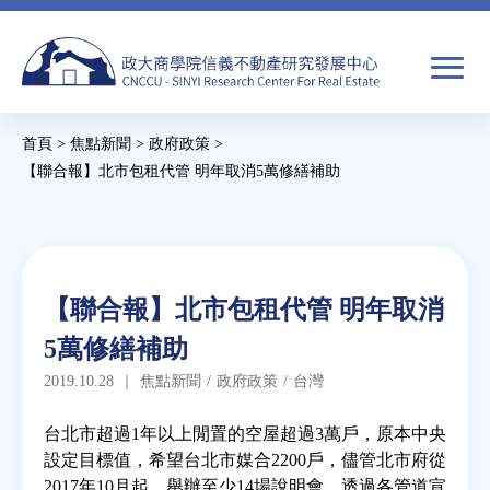
Jump
to
navigation
搜
首頁
>
焦點新聞
>
政府政策
>
尋
搜
您
【聯合報】北市包租代管 明年取消5萬修繕補助
尋
在
Back
to
關於我們
表
這
top
單
裡
Back
焦點新聞
【聯合報】北市包租代管 明年取消
to
5萬修繕補助
top
教育推廣
2019.10.28
｜
焦點新聞
/
政府政策
/
台灣
房市分析
台北市超過1年以上閒置的空屋超過3萬戶，原本中央
設定目標值，希望台北市媒合2200戶，儘管北市府從
2017年10月起，舉辦至少14場說明會，透過各管道宣
研究獎勵