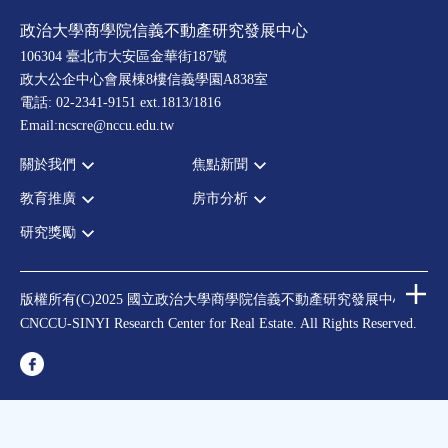
政治大學商學院信義不動產研究發展中心
106304 臺北市大安區金華街187號
政大公企中心會展棟8樓信義學園A838室
電話: 02-2341-9151 ext.1813/1816
Email:ncscre@nccu.edu.tw
關於我們
焦點新聞
教育推廣
房市分析
宗旨願景
全部新聞
設置辦法
政府政策
研究獎勵
全部活動
房市分析
大事記
市場動態
論壇
信義房價指數
中心獎勵
指導委員
法律新訊
演講
信義不動產評論
住宅學會論文獎支援
中心成員
版權所有(C)2025 國立政治大學商學院信義不動產研究發展中心
理財規劃講座
都市計劃學會論文獎支援
CNCCU-SINYI Research Center for Real Estate. All Rights Reserved.
聯絡我們
不動產學程支援