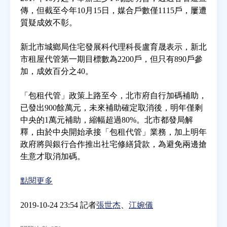
傳，但截至今年10月15日，媒合戶數僅1115戶，屢遭
質疑成效不彰。
房地產年鑑
新北市城鄉局住宅發展科代理科長盧育晟表示，新北
電子報
市租屋代管第一期目標數為2200戶，但只有890戶參
加，成效百分之40。
相關連結
「包租代管」政策上路至今，北市府自行加碼補助，
已發出900餘萬元，未來補助確定取消後，明年僅剩
訂閱電子報
中央的1萬元補助，縮幅超過80%。北市都發局解
釋，由於中央開始承接「包租代管」業務，加上明年
政府將與銀行合作推出社宅修繕貸款，為避免兩邊搶
生意才取消加碼。
點閱更多
2019-10-24 23:54 記者
張世杰
、
江婉儀