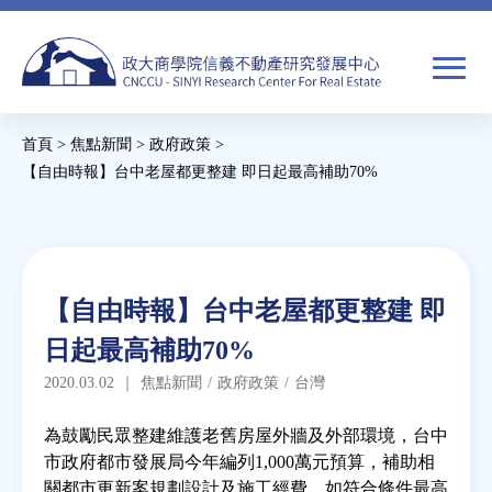
Jump
to
navigation
搜
首頁
>
焦點新聞
>
政府政策
>
尋
搜
您
【自由時報】台中老屋都更整建 即日起最高補助70%
尋
在
Back
to
關於我們
表
這
top
單
裡
Back
焦點新聞
【自由時報】台中老屋都更整建 即
to
日起最高補助70%
top
教育推廣
2020.03.02
｜
焦點新聞
/
政府政策
/
台灣
房市分析
為鼓勵民眾整建維護老舊房屋外牆及外部環境，台中
市政府都市發展局今年編列1,000萬元預算，補助相
關都市更新案規劃設計及施工經費，如符合條件最高
研究獎勵