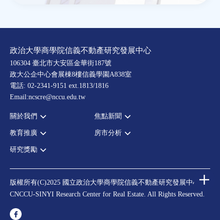
政治大學商學院信義不動產研究發展中心
106304 臺北市大安區金華街187號
政大公企中心會展棟8樓信義學園A838室
電話: 02-2341-9151 ext.1813/1816
Email:ncscre@nccu.edu.tw
關於我們
焦點新聞
教育推廣
房市分析
宗旨願景
全部新聞
設置辦法
政府政策
研究獎勵
全部活動
房市分析
大事記
市場動態
論壇
信義房價指數
中心獎勵
指導委員
法律新訊
演講
信義不動產評論
住宅學會論文獎支援
中心成員
版權所有(C)2025 國立政治大學商學院信義不動產研究發展中心
理財規劃講座
都市計劃學會論文獎支援
CNCCU-SINYI Research Center for Real Estate. All Rights Reserved.
聯絡我們
不動產學程支援