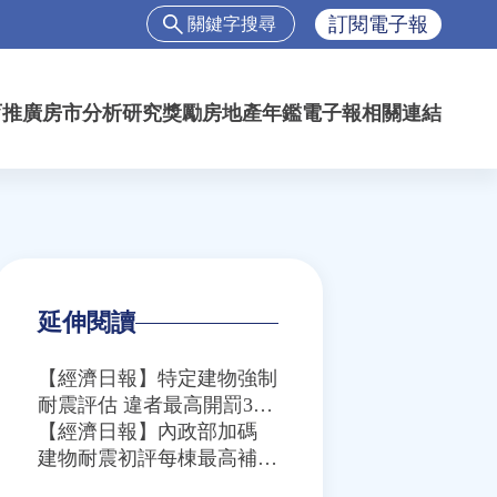
搜
訂閱電子報
尋
搜
尋
育推廣
房市分析
研究獎勵
房地產年鑑
電子報
相關連結
表
單
延伸閱讀
【經濟日報】特定建物強制
耐震評估 違者最高開罰30
萬
【經濟日報】內政部加碼
建物耐震初評每棟最高補助
1.5萬元