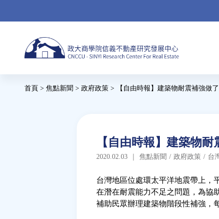
Jump
to
navigation
Back
首頁
>
焦點新聞
>
政府政策
>
【自由時報】建築物耐震補強做了沒
to
您
top
在
這
Back
【自由時報】建築物耐震
to
裡
2020.02.03
｜
焦點新聞
/
政府政策
/
台
top
台灣地區位處環太平洋地震帶上，
在潛在耐震能力不足之問題，為協
補助民眾辦理建築物階段性補強，每