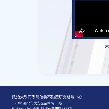
不
政治大學商學院信義不動產研究發展中心
106304 臺北市大安區金華街187號
政大公企中心會展棟8樓信義學園A838室