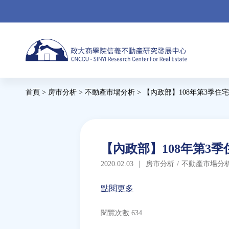
Jump
to
navigation
Back
首頁
>
房市分析
>
不動產市場分析
>
【內政部】108年第3季住
to
您
top
在
這
Back
【內政部】108年第3
to
裡
2020.02.03
｜
房市分析
/
不動產市場分
top
點閱更多
閱覽次數 634