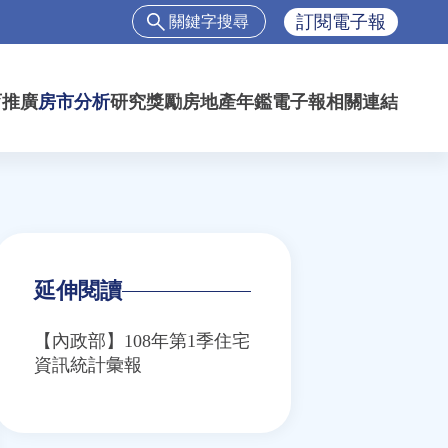
搜
訂閱電子報
尋
搜
尋
育推廣
房市分析
研究獎勵
房地產年鑑
電子報
相關連結
表
單
延伸閱讀
【內政部】108年第1季住宅
資訊統計彙報