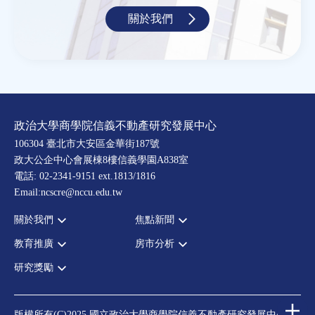
關於我們
政治大學商學院信義不動產研究發展中心
106304 臺北市大安區金華街187號
政大公企中心會展棟8樓信義學園A838室
電話: 02-2341-9151 ext.1813/1816
Email:ncscre@nccu.edu.tw
關於我們
焦點新聞
教育推廣
房市分析
宗旨願景
全部新聞
設置辦法
政府政策
研究獎勵
全部活動
房市分析
大事記
市場動態
論壇
信義房價指數
中心獎勵
指導委員
法律新訊
演講
信義不動產評論
住宅學會論文獎支援
中心成員
版權所有(C)2025 國立政治大學商學院信義不動產研究發展中心