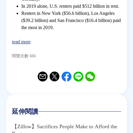
In 2019 alone, U.S. renters paid $512 billion in rent.
Renters in New York ($56.6 billion), Los Angeles
房地產年鑑
($39.2 billion) and San Francisco ($16.4 billion) paid
the most in 2019.
電子報
read more
相關連結
閱覽次數 666
訂閱電子報
Email
Twitter
Facebook
Line
WeChat
延伸閱讀
【Zillow】Sacrifices People Make to Afford the