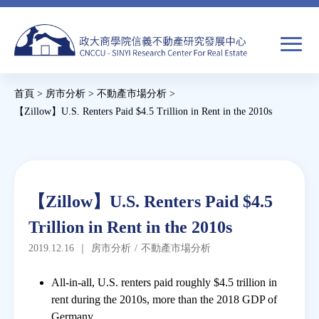
Jump
to
navigation
搜
首頁
>
房市分析
>
不動產市場分析
>
尋
搜
您
【Zillow】U.S. Renters Paid $4.5 Trillion in Rent in the 2010s
尋
在
Back
to
關於我們
表
這
top
單
裡
Back
焦點新聞
【Zillow】U.S. Renters Paid $4.5
to
Trillion in Rent in the 2010s
top
教育推廣
2019.12.16
｜
房市分析
/
不動產市場分析
房市分析
All-in-all, U.S. renters paid roughly $4.5 trillion in
rent during the 2010s, more than the 2018 GDP of
Germany.
研究獎勵