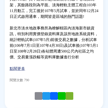
架，其餘路段則為平面。淡海輕軌主體工程自103年
11月動工，完工後於107年5月試車，並於同年12月24
房地產年鑑
日正式啟用通車，期間皆是區域的熱門話題!
電子報
新北市淡水地政事務所為瞭解轄區內淡海新市鎮資
訊，特別利用實價登錄資料庫及該所地政系統資料，
統計輕軌試車(107年5月)前後交易之數據，分析試車
相關連結
前(106年7月1日至107年4月30日)及試車後(107年5月1
日至108年2月28日)各站體周遭500公尺內社區之均
訂閱電子報
價、交易量漲跌幅等資料庫數據進行分析
點閱更多
閱覽次數 790
Email
Twitter
Facebook
Line
WeChat