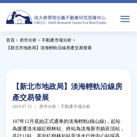
Jump
to
navigation
搜
首頁
>
房市分析
>
不動產市場分析
>
尋
搜
您
【新北市地政局】淡海輕軌沿線房產交易發展
尋
在
Back
to
關於我們
表
這
top
單
裡
Back
焦點新聞
【新北市地政局】淡海輕軌沿線房
to
產交易發展
top
教育推廣
2019.07.15
｜
房市分析
/
不動產市場分析
房市分析
107年12月底始正式通車的淡海輕軌(綠山線)，起站
為捷運淡水線紅樹林站、終站為淡海新市鎮崁頂站，
共計11站。其中紅樹林起站至淡水行政中心站採高
研究獎勵