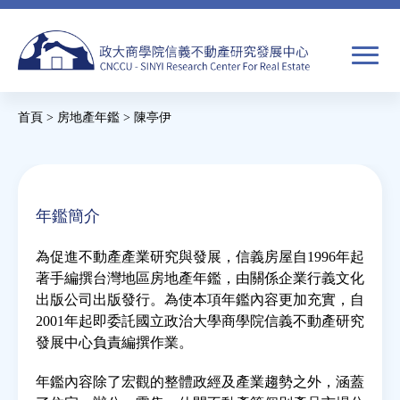
Jump
to
navigation
搜
首頁
>
房地產年鑑
>
陳亭伊
尋
搜
您
尋
在
關於我們
表
這
年鑑簡介
單
裡
焦點新聞
為促進不動產產業研究與發展，信義房屋自1996年起
著手編撰台灣地區房地產年鑑，由關係企業行義文化
教育推廣
出版公司出版發行。為使本項年鑑內容更加充實，自
2001年起即委託國立政治大學商學院信義不動產研究
發展中心負責編撰作業。
房市分析
年鑑內容除了宏觀的整體政經及產業趨勢之外，涵蓋
研究獎勵