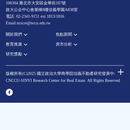
106304 臺北市大安區金華街187號
政大公企中心會展棟8樓信義學園A838室
電話: 02-2341-9151 ext.1813/1816
Email:ncscre@nccu.edu.tw
關於我們
焦點新聞
教育推廣
房市分析
宗旨願景
全部新聞
設置辦法
政府政策
研究獎勵
全部活動
房市分析
大事記
市場動態
論壇
信義房價指數
中心獎勵
指導委員
法律新訊
演講
信義不動產評論
住宅學會論文獎支援
中心成員
版權所有(C)2025 國立政治大學商學院信義不動產研究發展中心
理財規劃講座
都市計劃學會論文獎支援
CNCCU-SINYI Research Center for Real Estate. All Rights Reserved.
聯絡我們
不動產學程支援