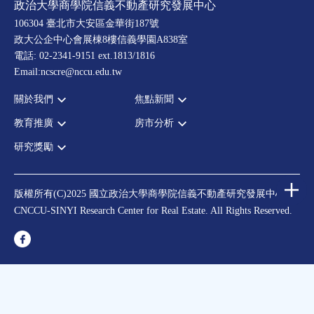
政治大學商學院信義不動產研究發展中心
106304 臺北市大安區金華街187號
政大公企中心會展棟8樓信義學園A838室
電話: 02-2341-9151 ext.1813/1816
Email:ncscre@nccu.edu.tw
關於我們
焦點新聞
教育推廣
房市分析
宗旨願景
全部新聞
設置辦法
政府政策
研究獎勵
全部活動
房市分析
大事記
市場動態
論壇
信義房價指數
中心獎勵
指導委員
法律新訊
演講
信義不動產評論
住宅學會論文獎支援
中心成員
版權所有(C)2025 國立政治大學商學院信義不動產研究發展中心
理財規劃講座
都市計劃學會論文獎支援
CNCCU-SINYI Research Center for Real Estate. All Rights Reserved.
聯絡我們
不動產學程支援