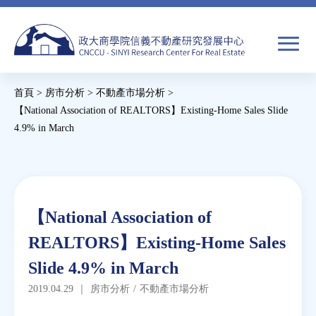
Jump
to
navigation
搜
首頁
>
房市分析
>
不動產市場分析
>
尋
搜
您
【National Association of REALTORS】Existing-Home Sales Slide
4.9% in March
尋
在
Back
關於我們
表
這
to
單
裡
top
焦點新聞
Back
【National Association of
to
教育推廣
REALTORS】Existing-Home Sales
top
Slide 4.9% in March
房市分析
2019.04.29
｜
房市分析
/
不動產市場分析
研究獎勵