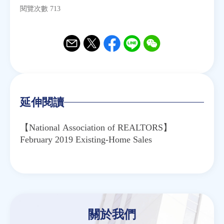
閱覽次數 713
Email
Twitter
Facebook
Line
WeChat
延伸閱讀
【National Association of REALTORS】
February 2019 Existing-Home Sales
關於我們