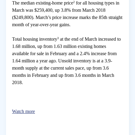
The median existing-home price
2
for all housing types in
March was $259,400, up 3.8% from March 2018
房地產年鑑
($249,800). March’s price increase marks the 85th straight
month of year-over-year gains.
電子報
Total housing inventory
3
at the end of March increased to
1.68 million, up from 1.63 million existing homes
相關連結
available for sale in February and a 2.4% increase from
1.64 million a year ago. Unsold inventory is at a 3.9-
month supply at the current sales pace, up from 3.6
訂閱電子報
months in February and up from 3.6 months in March
2018.
Watch more