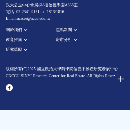
政大公企中心會展棟8樓信義學園A838室
電話: 02-2341-9151 ext.1813/1816
Email:ncscre@nccu.edu.tw
關於我們
焦點新聞
教育推廣
房市分析
宗旨願景
全部新聞
設置辦法
政府政策
研究獎勵
全部活動
房市分析
大事記
市場動態
論壇
信義房價指數
中心獎勵
指導委員
法律新訊
演講
信義不動產評論
住宅學會論文獎支援
中心成員
版權所有(C)2025 國立政治大學商學院信義不動產研究發展中心
理財規劃講座
都市計劃學會論文獎支援
CNCCU-SINYI Research Center for Real Estate. All Rights Reserved.
聯絡我們
不動產學程支援