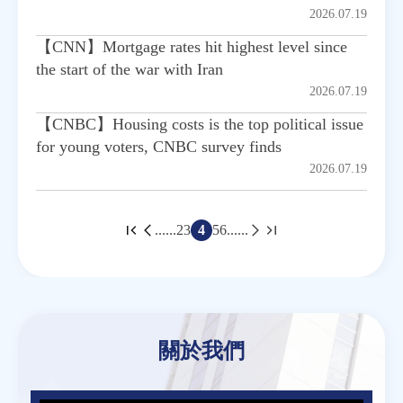
2026.07.19
【CNN】Mortgage rates hit highest level since
the start of the war with Iran
2026.07.19
【CNBC】Housing costs is the top political issue
for young voters, CNBC survey finds
2026.07.19
......
2
3
4
5
6
......
頁
面
Back
to
top
關於我們