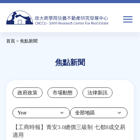
Jump
to
navigation
搜
首頁
>
焦點新聞
尋
搜
您
尋
在
焦點新聞
關於我們
表
這
單
裡
焦點新聞
Back
政府政策
市場動態
法律新訊
to
教育推廣
top
Year
房市分析
【工商時報】青安3.0總價三級制 七都8成交易
適用
研究獎勵