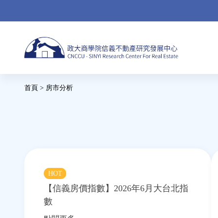
Jump
to
navigation
Back
首頁
>
房市分析
to
您
top
在
這
裡
HOT
【信義房價指數】2026年6月大台北指
數