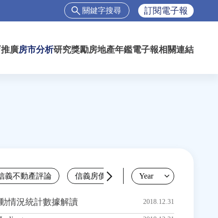
搜
訂閱電子報
尋
搜
尋
育推廣
房市分析
研究獎勵
房地產年鑑
電子報
相關連結
表
單
信義不動產評論
信義房價指數
不動產市場分析
Year
變動情況統計數據解讀
2018.12.31