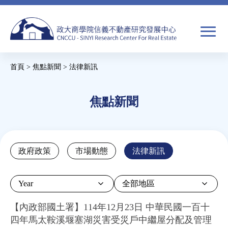
Jump
to
navigation
搜
首頁
>
焦點新聞
>
法律新訊
尋
搜
您
尋
在
焦點新聞
關於我們
表
這
單
裡
焦點新聞
Back
政府政策
市場動態
法律新訊
to
教育推廣
top
Year
房市分析
【內政部國土署】114年12月23日 中華民國一百十
四年馬太鞍溪堰塞湖災害受災戶中繼屋分配及管理
研究獎勵