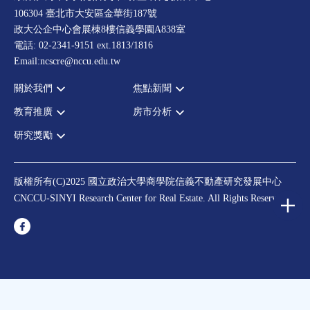
106304 臺北市大安區金華街187號
政大公企中心會展棟8樓信義學園A838室
電話: 02-2341-9151 ext.1813/1816
Email:ncscre@nccu.edu.tw
關於我們
焦點新聞
教育推廣
房市分析
宗旨願景
全部新聞
設置辦法
政府政策
研究獎勵
全部活動
房市分析
大事記
市場動態
論壇
信義房價指數
中心獎勵
指導委員
法律新訊
演講
信義不動產評論
住宅學會論文獎支援
中心成員
版權所有(C)2025 國立政治大學商學院信義不動產研究發展中心
理財規劃講座
都市計劃學會論文獎支援
CNCCU-SINYI Research Center for Real Estate. All Rights Reserved.
聯絡我們
不動產學程支援