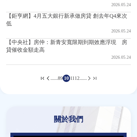
2026.05.24
【鉅亨網】4月五大銀行新承做房貸 創去年Q4來次
低
2026.05.24
【中央社】房仲：新青安寬限期到期效應浮現 房
貸催收金額走高
2026.05.24
......
8
9
10
11
12
......
頁
面
Back
to
top
關於我們