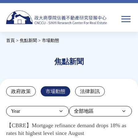
Jump
to
navigation
搜
首頁
>
焦點新聞
>
市場動態
尋
搜
您
尋
在
焦點新聞
關於我們
表
這
單
裡
焦點新聞
Back
政府政策
市場動態
法律新訊
to
教育推廣
top
Year
房市分析
【CBRE】Mortgage refinance demand drops 18% as
rates hit highest level since August
研究獎勵