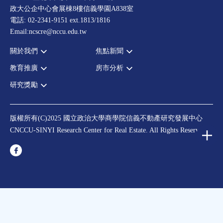
政大公企中心會展棟8樓信義學園A838室
電話: 02-2341-9151 ext.1813/1816
Email:ncscre@nccu.edu.tw
關於我們
焦點新聞
教育推廣
房市分析
宗旨願景
全部新聞
設置辦法
政府政策
研究獎勵
全部活動
房市分析
大事記
市場動態
論壇
信義房價指數
中心獎勵
指導委員
法律新訊
演講
信義不動產評論
住宅學會論文獎支援
中心成員
版權所有(C)2025 國立政治大學商學院信義不動產研究發展中心
理財規劃講座
都市計劃學會論文獎支援
CNCCU-SINYI Research Center for Real Estate. All Rights Reserved.
聯絡我們
不動產學程支援