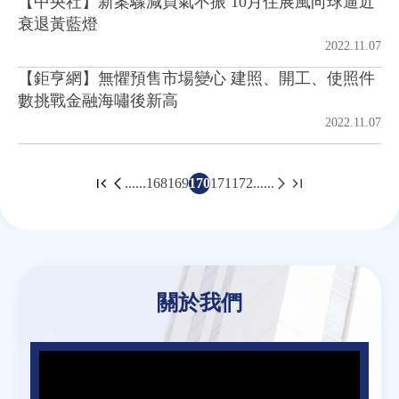
【中央社】新案驟減買氣不振 10月住展風向球逼近
衰退黃藍燈
2022.11.07
【鉅亨網】無懼預售市場變心 建照、開工、使照件
數挑戰金融海嘯後新高
2022.11.07
......
168
169
170
171
172
......
頁
面
Back
to
top
關於我們