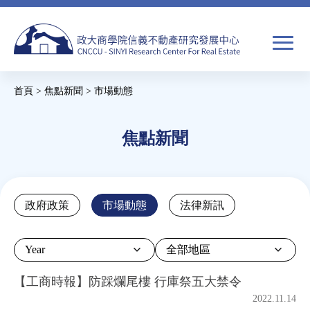
Jump
to
navigation
搜
首頁
>
焦點新聞
>
市場動態
尋
搜
您
尋
在
焦點新聞
關於我們
表
這
單
裡
焦點新聞
Back
政府政策
市場動態
法律新訊
to
教育推廣
top
Year
房市分析
【工商時報】防踩爛尾樓 行庫祭五大禁令
2022.11.14
研究獎勵