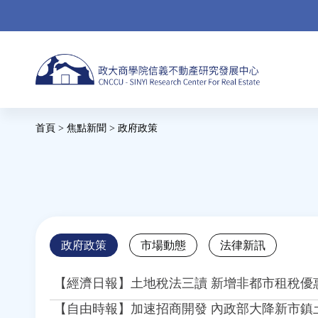
Jump
to
navigation
Back
首頁
>
焦點新聞
>
政府政策
to
您
top
在
這
裡
Back
政府政策
市場動態
法律新訊
to
top
【經濟日報】土地稅法三讀 新增非都市租稅優
【自由時報】加速招商開發 內政部大降新市鎮