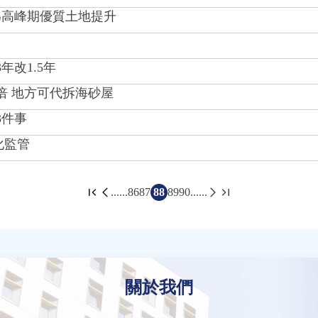
月為高峰期優質土地提升
改1.5年
倍 地方可代拆海砂屋
3件事
化監管
......
86
87
88
89
90
......
關於我們