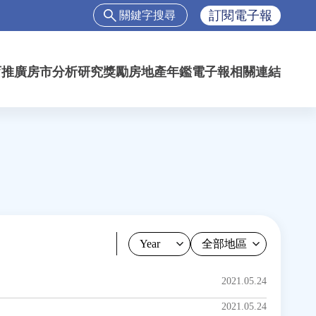
搜
訂閱電子報
尋
搜
尋
育推廣
房市分析
研究獎勵
房地產年鑑
電子報
相關連結
表
單
Year
2021.05.24
2021.05.24