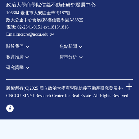
政治大學商學院信義不動產研究發展中心
106304 臺北市大安區金華街187號
政大公企中心會展棟8樓信義學園A838室
電話: 02-2341-9151 ext.1813/1816
Email:ncscre@nccu.edu.tw
關於我們
焦點新聞
教育推廣
房市分析
宗旨願景
全部新聞
設置辦法
政府政策
研究獎勵
全部活動
房市分析
大事記
市場動態
論壇
信義房價指數
中心獎勵
指導委員
法律新訊
演講
信義不動產評論
住宅學會論文獎支援
中心成員
版權所有(C)2025 國立政治大學商學院信義不動產研究發展中心
理財規劃講座
都市計劃學會論文獎支援
CNCCU-SINYI Research Center for Real Estate. All Rights Reserved.
聯絡我們
不動產學程支援