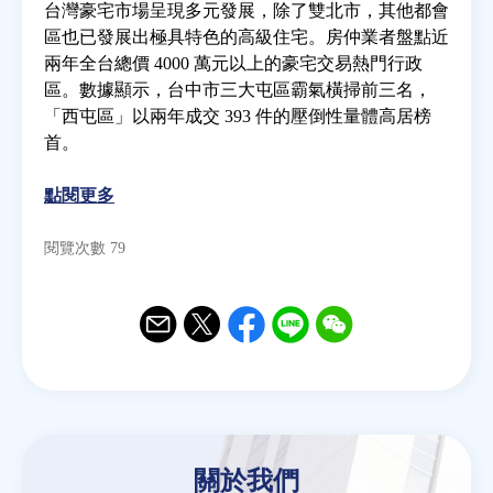
台灣豪宅市場呈現多元發展，除了雙北市，其他都會
區也已發展出極具特色的高級住宅。房仲業者盤點近
房地產年鑑
兩年全台總價 4000 萬元以上的豪宅交易熱門行政
區。數據顯示，台中市三大屯區霸氣橫掃前三名，
「西屯區」以兩年成交 393 件的壓倒性量體高居榜
電子報
首。
相關連結
點閱更多
閱覽次數 79
訂閱電子報
Email
Twitter
Facebook
Line
WeChat
關於我們