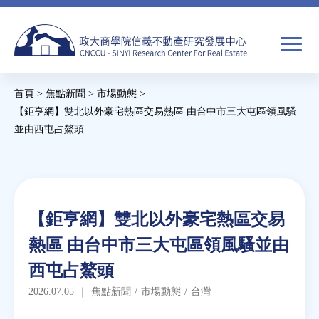
Jump
to
navigation
搜
首頁
>
焦點新聞
>
市場動態
>
尋
搜
您
【鉅亨網】雙北以外豪宅熱區交易熱區 由台中市三大屯區領風騷
並由西屯占鰲頭
尋
在
Back
關於我們
表
這
to
單
裡
top
焦點新聞
Back
【鉅亨網】雙北以外豪宅熱區交易
to
教育推廣
熱區 由台中市三大屯區領風騷並由
top
西屯占鰲頭
房市分析
2026.07.05
｜
焦點新聞
/
市場動態
/
台灣
研究獎勵