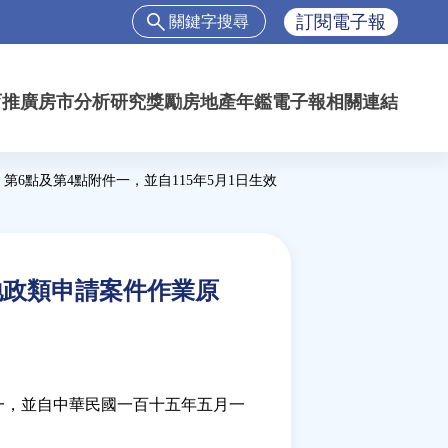
搜
訂閱電子報
尋
搜
尋
育推廣
房市分析
研究獎勵
房地產年鑑
電子報
相關連結
表
單
第6點及第4點附件一，並自115年5月1日生效
收地政類申請案件作業原
一，並自中華民國一百十五年五月一