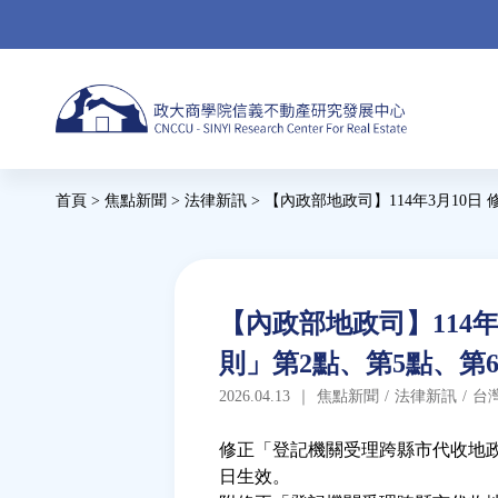
Jump
to
navigation
Back
首頁
>
焦點新聞
>
法律新訊
>
【內政部地政司】114年3月10
to
您
top
在
這
Back
【內政部地政司】114
to
裡
則」第2點、第5點、第6
top
2026.04.13
｜
焦點新聞
/
法律新訊
/
台
修正「登記機關受理跨縣市代收地
日生效。