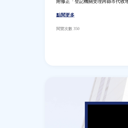
附修正「登記機關受理跨縣市代收
點閱更多
閱覽次數 350