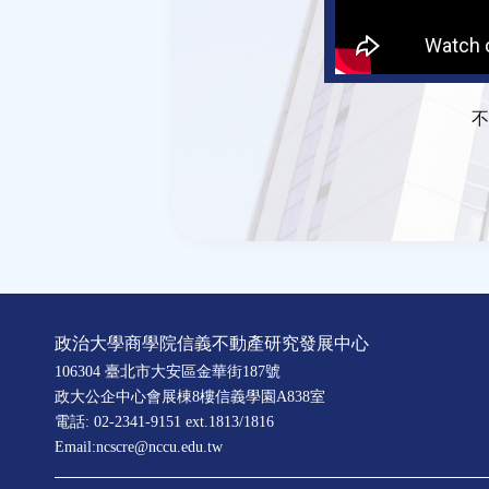
不
政治大學商學院信義不動產研究發展中心
106304 臺北市大安區金華街187號
政大公企中心會展棟8樓信義學園A838室
電話: 02-2341-9151 ext.1813/1816
Email:ncscre@nccu.edu.tw