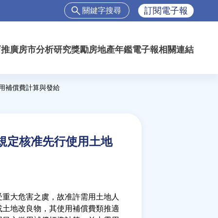
搜
訂閱電子報
尋
搜
尋
育推廣
房市分析
研究獎勵
房地產年鑑
電子報
相關連結
表
單
使用補償費計算與發給
書規定核准先行使用土地
受重大危害之虞，故准許需用土地人
或土地改良物，其使用補償費類推適