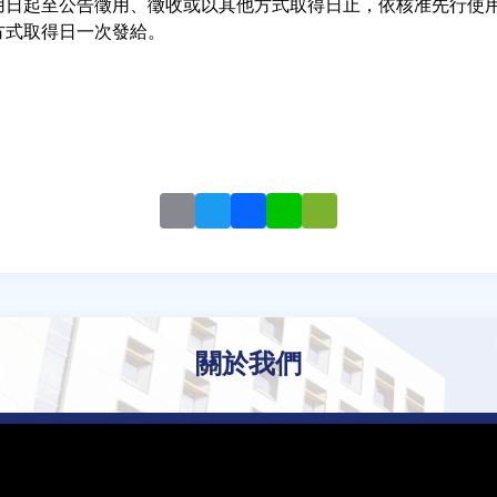
用日起至公告徵用、徵收或以其他方式取得日止，依核准先行使
方式取得日一次發給。
Email
Twitter
Facebook
Line
WeChat
關於我們