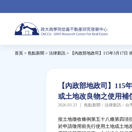
Jump
to
navigation
Back
首頁
>
焦點新聞
>
法律新訊
>
【內政部地政司】115年3月17
to
您
top
在
這
Back
【內政部地政司】115
to
裡
或土地改良物之使用補
top
2026.03.23
｜
焦點新聞
/
法律新訊
/
台
按土地徵收條例第五十八條第四項
於申請徵用前先行使用土地或土地