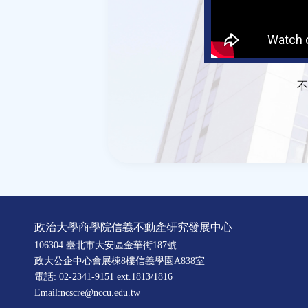
不
政治大學商學院信義不動產研究發展中心
106304 臺北市大安區金華街187號
政大公企中心會展棟8樓信義學園A838室
電話: 02-2341-9151 ext.1813/1816
Email:ncscre@nccu.edu.tw