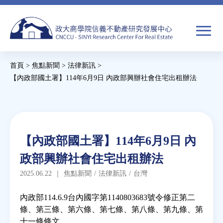
Jump
to
navigation
搜
首頁
>
焦點新聞
>
法律新訊
>
尋
搜
您
【內政部國土署】114年6月9日 內政部興辦社會住宅出租辦法
尋
在
Back
to
關於我們
表
這
top
單
裡
Back
焦點新聞
【內政部國土署】114年6月9日 內
to
政部興辦社會住宅出租辦法
top
教育推廣
2025.06.22
｜
焦點新聞
/
法律新訊
/
台灣
房市分析
內政部114.6.9台內國字第1140803683號令修正第二
條、第三條、第六條、第七條、第八條、第九條、第
十一條條文
研究獎勵