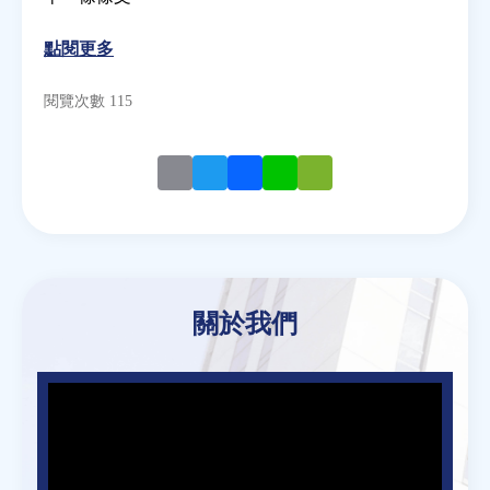
點閱更多
房地產年鑑
閱覽次數 115
電子報
相關連結
Email
Twitter
Facebook
Line
WeChat
訂閱電子報
關於我們