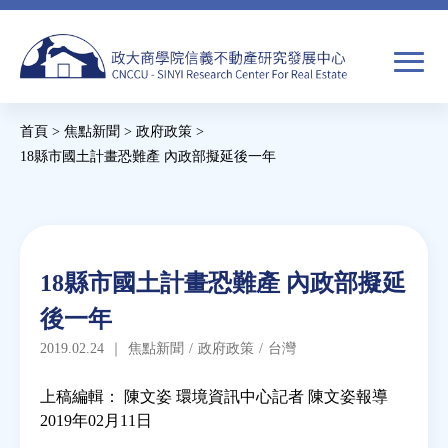
Jump
to
navigation
搜
首頁
>
焦點新聞
>
政府政策
>
尋
搜
您
18縣市國土計畫恐難產 內政部擬延後一年
尋
在
Back
to
關於我們
表
這
top
單
裡
Back
焦點新聞
18縣市國土計畫恐難產 內政部擬延
to
後一年
top
教育推廣
2019.02.24
｜
焦點新聞
/
政府政策
/
台灣
房市分析
上稿編輯： 陳文姿 環境資訊中心記者 陳文姿報導
2019年02月11日
研究獎勵