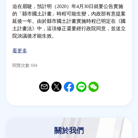
迫在眉睫，預計明（2020）年4月30日就要公告實施
的「縣市國土計畫」時程可能生變，內政部有意提案
房地產年鑑
延後一年。由於縣市國土計畫實施時程已明定在《國
土計畫法》中，這項修正還要經行政院同意，並送立
電子報
院決議後才能生效。
看更多
相關連結
閱覽次數 694
訂閱電子報
Email
Twitter
Facebook
Line
WeChat
關於我們