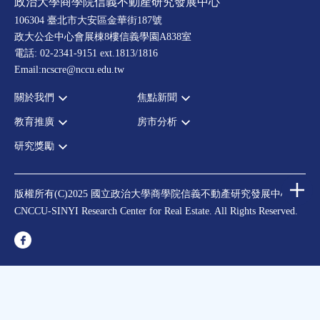
政治大學商學院信義不動產研究發展中心
106304 臺北市大安區金華街187號
政大公企中心會展棟8樓信義學園A838室
電話: 02-2341-9151 ext.1813/1816
Email:ncscre@nccu.edu.tw
關於我們
焦點新聞
教育推廣
房市分析
宗旨願景
全部新聞
設置辦法
政府政策
研究獎勵
全部活動
房市分析
大事記
市場動態
論壇
信義房價指數
中心獎勵
指導委員
法律新訊
演講
信義不動產評論
住宅學會論文獎支援
中心成員
版權所有(C)2025 國立政治大學商學院信義不動產研究發展中心
理財規劃講座
都市計劃學會論文獎支援
CNCCU-SINYI Research Center for Real Estate. All Rights Reserved.
聯絡我們
不動產學程支援