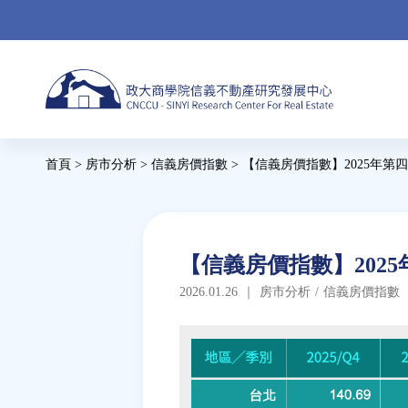
Jump
to
navigation
Back
首頁
>
房市分析
>
信義房價指數
>
【信義房價指數】2025年第
to
您
top
在
這
Back
【信義房價指數】202
to
裡
2026.01.26
｜
房市分析
/
信義房價指數
top