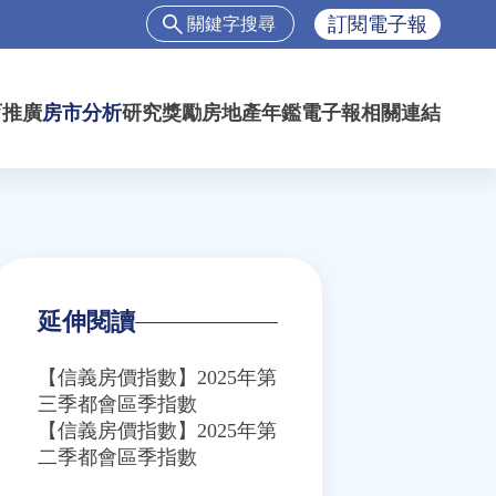
搜
訂閱電子報
尋
搜
尋
育推廣
房市分析
研究獎勵
房地產年鑑
電子報
相關連結
表
單
延伸閱讀
【信義房價指數】2025年第
三季都會區季指數
【信義房價指數】2025年第
二季都會區季指數