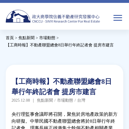
Jump
to
navigation
搜
首頁
>
焦點新聞
>
市場動態
>
尋
搜
您
【工商時報】不動產聯盟總會8日舉行年終記者會 提房市建言
尋
在
Back
to
關於我們
表
這
top
單
裡
Back
焦點新聞
【工商時報】不動產聯盟總會8日
to
舉行年終記者會 提房市建言
top
教育推廣
2025.12.08
｜
焦點新聞
/
市場動態
/
台灣
房市分析
央行理監事會議即將召開，聚焦於房地產政策的新方
向研擬。中華民國不動產聯盟總會將於8日舉行年終
記者會，理事長林正雄邀集十餘個不動產相關產業，
研究獎勵