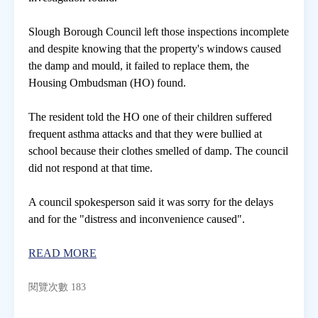
Slough Borough Council left those inspections incomplete
房地產年鑑
and despite knowing that the property's windows caused
the damp and mould, it failed to replace them, the
電子報
Housing Ombudsman (HO) found.
The resident told the HO one of their children suffered
相關連結
frequent asthma attacks and that they were bullied at
school because their clothes smelled of damp. The council
訂閱電子報
did not respond at that time.
A council spokesperson said it was sorry for the delays
and for the "distress and inconvenience caused".
READ MORE
閱覽次數 183