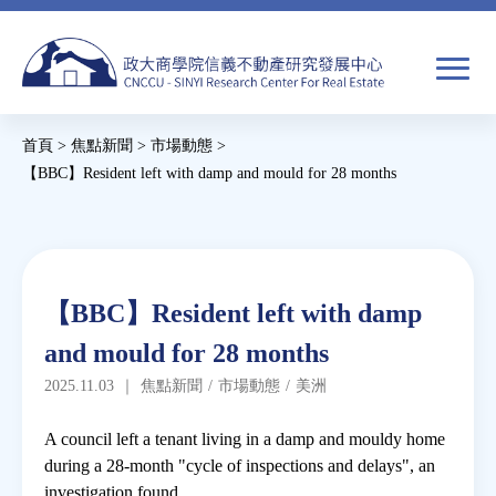
Jump
to
navigation
搜
首頁
>
焦點新聞
>
市場動態
>
尋
搜
您
【BBC】Resident left with damp and mould for 28 months
尋
在
Back
to
關於我們
表
這
top
單
裡
Back
焦點新聞
【BBC】Resident left with damp
to
and mould for 28 months
top
教育推廣
2025.11.03
｜
焦點新聞
/
市場動態
/
美洲
房市分析
A council left a tenant living in a damp and mouldy home
during a 28-month "cycle of inspections and delays", an
investigation found.
研究獎勵