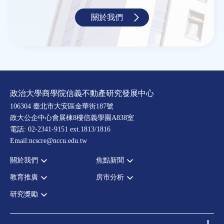
關於我們
政治大學商學院信義不動產研究發展中心
106304 臺北市大安區金華街187號
政大公企中心會展棟8樓信義學園A838室
電話: 02-2341-9151 ext.1813/1816
Email:ncscre@nccu.edu.tw
關於我們
焦點新聞
教育推廣
房市分析
宗旨願景
全部新聞
設置辦法
政府政策
研究獎勵
全部活動
房市分析
大事記
市場動態
論壇
信義房價指數
中心獎勵
指導委員
法律新訊
演講
信義不動產評論