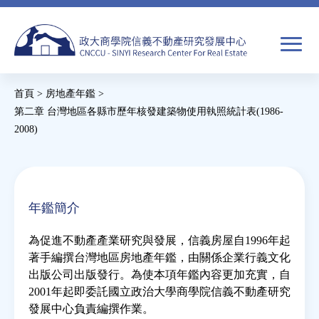
Jump
to
navigation
搜
首頁
>
房地產年鑑
>
尋
搜
您
第二章 台灣地區各縣市歷年核發建築物使用執照統計表(1986-
2008)
尋
在
關於我們
表
這
單
裡
焦點新聞
年鑑簡介
教育推廣
為促進不動產產業研究與發展，信義房屋自1996年起
著手編撰台灣地區房地產年鑑，由關係企業行義文化
出版公司出版發行。為使本項年鑑內容更加充實，自
房市分析
2001年起即委託國立政治大學商學院信義不動產研究
發展中心負責編撰作業。
研究獎勵