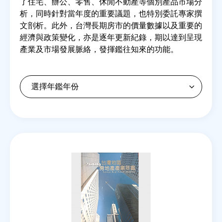
了住宅、辦公、零售、休閒不動產等個別產品市場分
析，同時針對當年度的重要議題，也特別委託專家撰
文剖析。此外，台灣長期房市的價量數據以及重要的
房地產年鑑
經濟與政策變化，亦是逐年更新紀錄，期以達到呈現
產業及市場發展脈絡，發揮鑑往知來的功能。
電子報
相關連結
訂閱電子報
Back
to
top