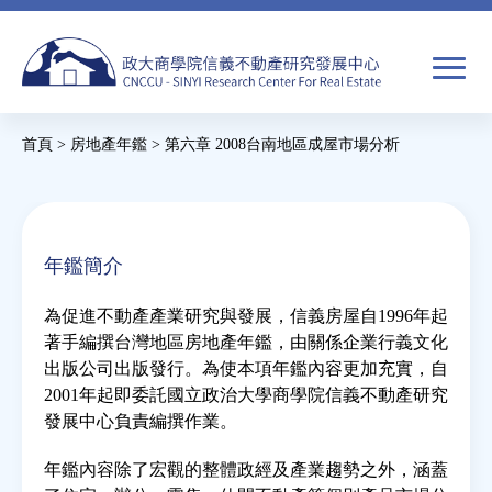
Jump
to
navigation
搜
首頁
>
房地產年鑑
>
第六章 2008台南地區成屋市場分析
尋
搜
您
尋
在
關於我們
表
這
年鑑簡介
單
裡
焦點新聞
為促進不動產產業研究與發展，信義房屋自1996年起
著手編撰台灣地區房地產年鑑，由關係企業行義文化
教育推廣
出版公司出版發行。為使本項年鑑內容更加充實，自
2001年起即委託國立政治大學商學院信義不動產研究
發展中心負責編撰作業。
房市分析
年鑑內容除了宏觀的整體政經及產業趨勢之外，涵蓋
研究獎勵