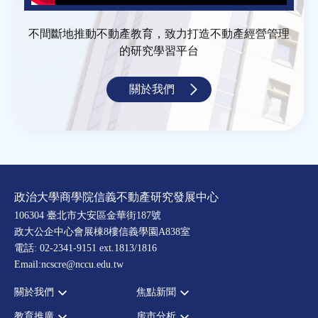
不間斷地推動不動產教育，致力打造不動產經營管理
的研究學習平台
關於我們
政治大學商學院信義不動產研究發展中心
106304 臺北市大安區金華街187號
政大公企中心會展棟8樓信義學園A838室
電話: 02-2341-9151 ext.1813/1816
Email:ncscre@nccu.edu.tw
關於我們
焦點新聞
教育推廣
房市分析
宗旨願景
全部新聞