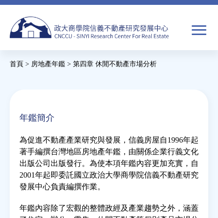
Jump
to
navigation
搜
首頁
>
房地產年鑑
>
第四章 休閒不動產市場分析
尋
搜
您
尋
在
關於我們
表
這
年鑑簡介
單
裡
焦點新聞
為促進不動產產業研究與發展，信義房屋自1996年起
著手編撰台灣地區房地產年鑑，由關係企業行義文化
教育推廣
出版公司出版發行。為使本項年鑑內容更加充實，自
2001年起即委託國立政治大學商學院信義不動產研究
發展中心負責編撰作業。
房市分析
年鑑內容除了宏觀的整體政經及產業趨勢之外，涵蓋
研究獎勵