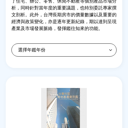
了住宅、辦公、零售、休閒不動產等個別產品市場分
析，同時針對當年度的重要議題，也特別委託專家撰
文剖析。此外，台灣長期房市的價量數據以及重要的
房地產年鑑
經濟與政策變化，亦是逐年更新紀錄，期以達到呈現
產業及市場發展脈絡，發揮鑑往知來的功能。
電子報
相關連結
訂閱電子報
Back
to
top