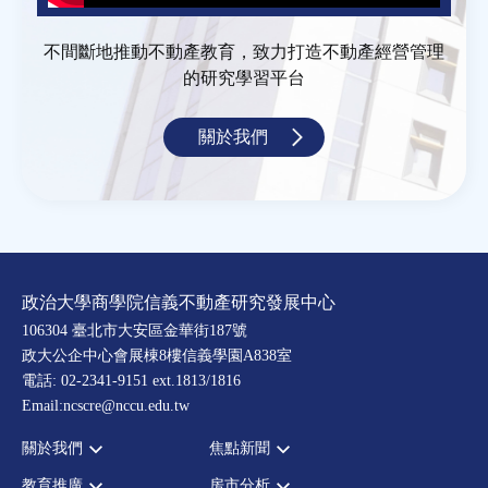
不間斷地推動不動產教育，致力打造不動產經營管理
的研究學習平台
關於我們
政治大學商學院信義不動產研究發展中心
106304 臺北市大安區金華街187號
政大公企中心會展棟8樓信義學園A838室
電話: 02-2341-9151 ext.1813/1816
Email:ncscre@nccu.edu.tw
關於我們
焦點新聞
教育推廣
房市分析
宗旨願景
全部新聞