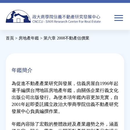
Jump
to
navigation
搜
首頁
>
房地產年鑑
>
第六章 2008不動產估價業
尋
搜
您
尋
在
關於我們
表
這
年鑑簡介
單
裡
焦點新聞
為促進不動產產業研究與發展，信義房屋自1996年起
著手編撰台灣地區房地產年鑑，由關係企業行義文化
教育推廣
出版公司出版發行。為使本項年鑑內容更加充實，自
2001年起即委託國立政治大學商學院信義不動產研究
發展中心負責編撰作業。
房市分析
年鑑內容除了宏觀的整體政經及產業趨勢之外，涵蓋
研究獎勵