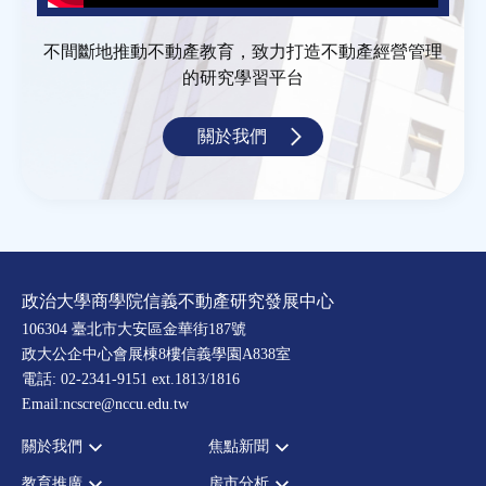
不間斷地推動不動產教育，致力打造不動產經營管理
的研究學習平台
關於我們
政治大學商學院信義不動產研究發展中心
106304 臺北市大安區金華街187號
政大公企中心會展棟8樓信義學園A838室
電話: 02-2341-9151 ext.1813/1816
Email:ncscre@nccu.edu.tw
關於我們
焦點新聞
教育推廣
房市分析
宗旨願景
全部新聞