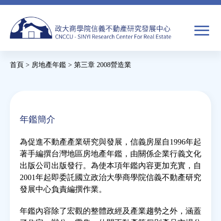
Jump
to
navigation
搜
首頁
>
房地產年鑑
>
第三章 2008營造業
尋
搜
您
尋
在
關於我們
表
這
年鑑簡介
單
裡
焦點新聞
為促進不動產產業研究與發展，信義房屋自1996年起
著手編撰台灣地區房地產年鑑，由關係企業行義文化
教育推廣
出版公司出版發行。為使本項年鑑內容更加充實，自
2001年起即委託國立政治大學商學院信義不動產研究
發展中心負責編撰作業。
房市分析
年鑑內容除了宏觀的整體政經及產業趨勢之外，涵蓋
研究獎勵