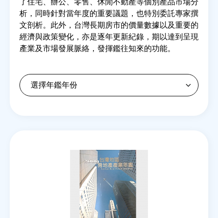
了住宅、辦公、零售、休閒不動產等個別產品市場分
析，同時針對當年度的重要議題，也特別委託專家撰
文剖析。此外，台灣長期房市的價量數據以及重要的
房地產年鑑
經濟與政策變化，亦是逐年更新紀錄，期以達到呈現
產業及市場發展脈絡，發揮鑑往知來的功能。
電子報
相關連結
訂閱電子報
Back
to
top