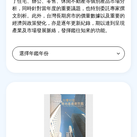
了住宅、辦公、零售、休閒不動產等個別產品市場分
析，同時針對當年度的重要議題，也特別委託專家撰
文剖析。此外，台灣長期房市的價量數據以及重要的
房地產年鑑
經濟與政策變化，亦是逐年更新紀錄，期以達到呈現
產業及市場發展脈絡，發揮鑑往知來的功能。
電子報
相關連結
訂閱電子報
Back
to
top