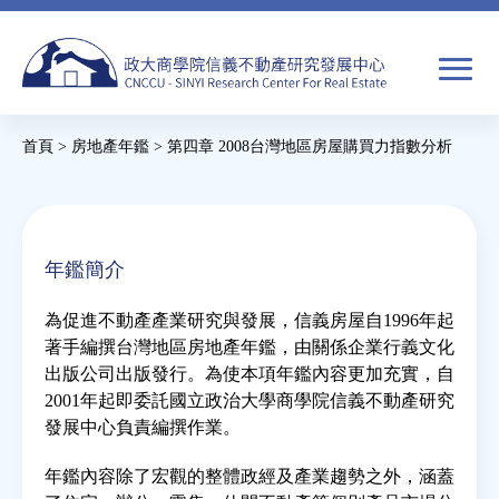
Jump
to
navigation
搜
首頁
>
房地產年鑑
>
第四章 2008台灣地區房屋購買力指數分析
尋
搜
您
尋
在
關於我們
表
這
年鑑簡介
單
裡
焦點新聞
為促進不動產產業研究與發展，信義房屋自1996年起
著手編撰台灣地區房地產年鑑，由關係企業行義文化
教育推廣
出版公司出版發行。為使本項年鑑內容更加充實，自
2001年起即委託國立政治大學商學院信義不動產研究
發展中心負責編撰作業。
房市分析
年鑑內容除了宏觀的整體政經及產業趨勢之外，涵蓋
研究獎勵