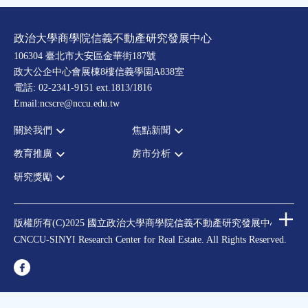
政治大學商學院信義不動產研究發展中心
106304 臺北市大安區金華街187號
政大公企中心會展棟8樓信義學園A838室
電話: 02-2341-9151 ext.1813/1816
Email:ncscre@nccu.edu.tw
關於我們
焦點新聞
教育推廣
房市分析
宗旨願景
全部新聞
設置辦法
政府政策
研究獎勵
全部活動
房市分析
大事記
市場動態
論壇
信義房價指數
中心獎勵
指導委員
法律新訊
演講
信義不動產評論
住宅學會論文獎支援
中心成員
版權所有(C)2025 國立政治大學商學院信義不動產研究發展中心
理財規劃講座
都市計劃學會論文獎支援
CNCCU-SINYI Research Center for Real Estate. All Rights Reserved.
聯絡我們
不動產學程支援