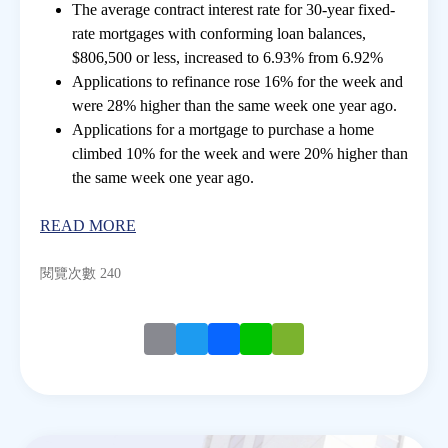
The average contract interest rate for 30-year fixed-
rate mortgages with conforming loan balances,
房地產年鑑
$806,500 or less, increased to 6.93% from 6.92%
Applications to refinance rose 16% for the week and
were 28% higher than the same week one year ago.
電子報
Applications for a mortgage to purchase a home
climbed 10% for the week and were 20% higher than
相關連結
the same week one year ago.
READ MORE
訂閱電子報
閱覽次數 240
Email
Twitter
Facebook
Line
WeChat