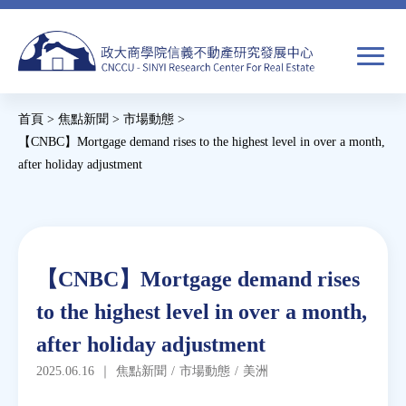
Jump
to
navigation
搜
首頁
>
焦點新聞
>
市場動態
>
尋
搜
您
【CNBC】Mortgage demand rises to the highest level in over a month,
after holiday adjustment
尋
在
Back
關於我們
表
這
to
單
裡
top
焦點新聞
Back
【CNBC】Mortgage demand rises
to
教育推廣
to the highest level in over a month,
top
after holiday adjustment
房市分析
2025.06.16
｜
焦點新聞
/
市場動態
/
美洲
研究獎勵