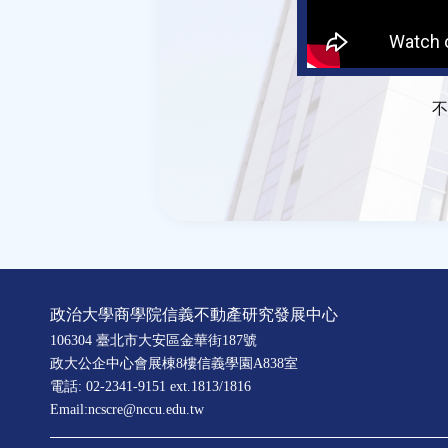
不
政治大學商學院信義不動產研究發展中心
106304 臺北市大安區金華街187號
政大公企中心會展棟8樓信義學園A838室
電話: 02-2341-9151 ext.1813/1816
Email:ncscre@nccu.edu.tw