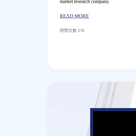
market research company.
READ MORE
閱覽次數 236