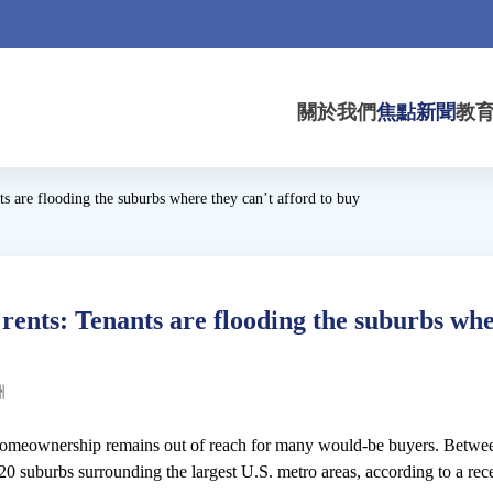
關於我們
焦點新聞
教
are flooding the suburbs where they can’t afford to buy
s: Tenants are flooding the suburbs where
洲
s homeownership remains out of reach for many would-be buyers. Betwe
f 20 suburbs surrounding the largest U.S. metro areas, according to a re