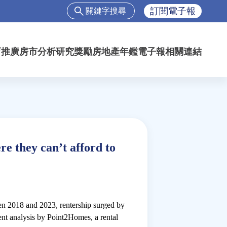
搜
訂閱電子報
尋
搜
尋
育推廣
房市分析
研究獎勵
房地產年鑑
電子報
相關連結
表
單
 they can’t afford to
en 2018 and 2023, rentership surged by
cent analysis by Point2Homes, a rental