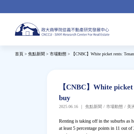
Jump
to
navigation
Back
首頁
>
焦點新聞
>
市場動態
>
【CNBC】White picket rents: Tenants 
to
您
top
在
這
Back
【CNBC】White picket rent
to
裡
buy
top
2025.06.16
｜
焦點新聞
/
市場動態
/
美
Renting is taking off in the suburbs a
at least 5 percentage points in 11 out o