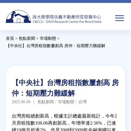
Jump
to
navigation
搜
首頁
>
焦點新聞
>
市場動態
>
尋
搜
您
【中央社】台灣房租指數屢創高 房仲：短期壓力難緩解
尋
在
Back
to
關於我們
表
這
top
單
裡
Back
焦點新聞
【中央社】台灣房租指數屢創高 房
to
仲：短期壓力難緩解
top
教育推廣
2025.06.09
｜
焦點新聞
/
市場動態
/
台灣
房市分析
台灣房租續創新高，根據主計總處最新統計，今年2
月房租指數108.06再創新高，年增率達2.56%，已連
續19個月超過2%，也是2008到2009年金融海嘯以來
研究獎勵