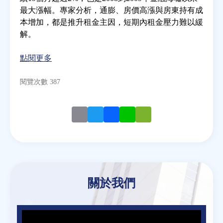
最大漲幅。專家分析，通膨、房價高漲與房東持有成
本增加，都是推升租金主因，短期內租金壓力難以緩
房地產年鑑
解。
電子報
點閱更多
閱覽次數 387
相關連結
訂閱電子報
Email
Twitter
Facebook
Line
WeChat
關於我們