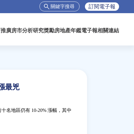
搜
訂閱電子報
尋
搜
尋
育推廣
房市分析
研究獎勵
房地產年鑑
電子報
相關連結
表
單
%漲最兇
地區仍有 10-20% 漲幅，其中