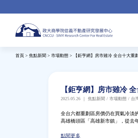
Jump
to
navigation
Back
首頁
>
焦點新聞
>
市場動態
>
【鉅亨網】房市雖冷 全台十大重劃區
to
您
top
在
這
Back
【鉅亨網】房市雖冷 全台
to
裡
2025.05.26
｜
焦點新聞
/
市場動態
/
台
top
全台六都重劃區房價仍在買氣冷淡的
高雄橋頭區「高雄新市鎮」，從去年 3
點閱更多