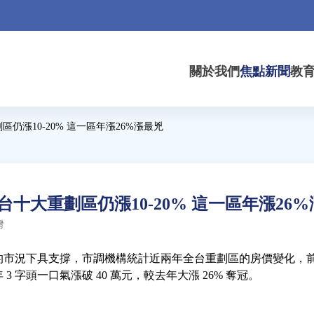
關於我們
焦點新聞
教
仍漲10-20% 這一區年漲26%漲最兇
十大重劃區仍漲10-20% 這一區年漲26
灣
市況下具支撐，市調機構統計近兩年全台重劃區的房價變化，前十名
 字頭一口氣漲破 40 萬元，較去年大漲 26% 奪冠。