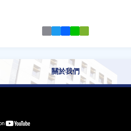
Email
Twitter
Facebook
Line
WeChat
關於我們