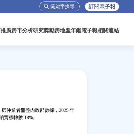
搜
訂閱電子報
尋
搜
尋
育推廣
房市分析
研究獎勵
房地產年鑑
電子報
相關連結
表
單
仲業者盤整內政部數據，2025 年
拍賣移轉數 18%。