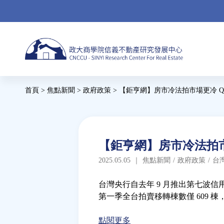
Jump
to
navigation
Back
首頁
>
焦點新聞
>
政府政策
>
【鉅亨網】房市冷法拍市場更冷 Q
to
您
top
在
這
Back
【鉅亨網】房市冷法拍市
to
裡
2025.05.05
｜
焦點新聞
/
政府政策
/
台
top
台灣央行自去年 9 月推出第七波
第一季全台拍賣移轉棟數僅 609 棟
點閱更多