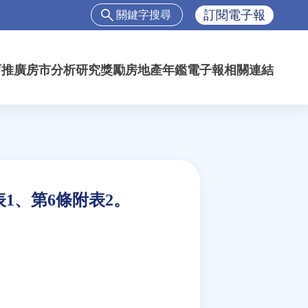
搜
訂閱電子報
尋
搜
尋
育推廣
房市分析
研究獎勵
房地產年鑑
電子報
相關連結
表
單
1、第6條附表2。