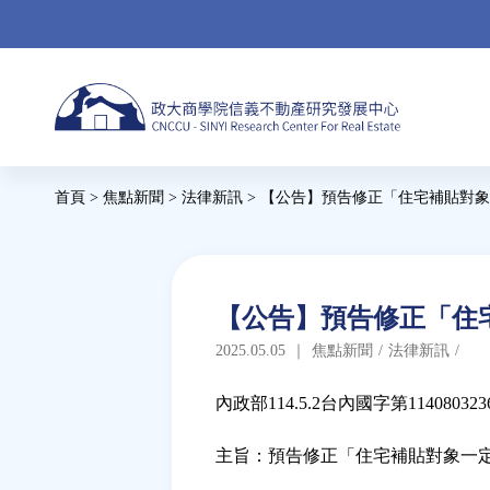
Jump
to
navigation
Back
首頁
>
焦點新聞
>
法律新訊
>
【公告】預告修正「住宅補貼對象
to
您
top
在
這
Back
【公告】預告修正「住宅
to
裡
2025.05.05
｜
焦點新聞
/
法律新訊
/
top
內政部114.5.2台內國字第11408032
主旨：預告修正「住宅補貼對象一定