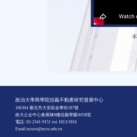
不
政治大學商學院信義不動產研究發展中心
106304 臺北市大安區金華街187號
政大公企中心會展棟8樓信義學園A838室
電話: 02-2341-9151 ext.1813/1816
Email:ncscre@nccu.edu.tw