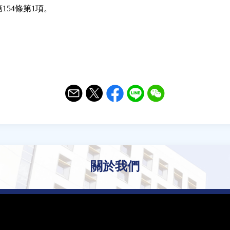
154條第1項。
Email
Twitter
Facebook
Line
WeChat
關於我們