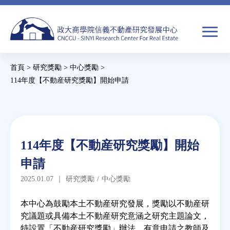
Jump
to
navigation
搜
首頁
>
研究獎勵
>
中心獎勵
>
尋
搜
您
114年度【不動産研究獎勵】開始申請
尋
在
Back
to
關於我們
表
這
top
單
裡
Back
焦點新聞
114年度【不動産研究獎勵】開始
to
申請
top
教育推廣
2025.01.07
｜
研究獎勵
/
中心獎勵
房市分析
本中心為鼓勵本土不動産研究發展，獎勵以不動産研
究議題或具備本土不動産研究意涵之研究主題論文，
特設置「不動産研究獎勵」辦法。有意申請之教師及
研究獎勵