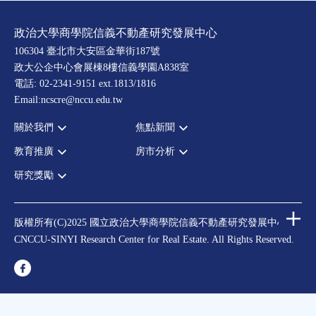
政治大學商學院信義不動產研究發展中心
106304 臺北市大安區金華街187號
政大公企中心會展棟8樓信義學園A838室
電話: 02-2341-9151 ext.1813/1816
Email:ncscre@nccu.edu.tw
關於我們
焦點新聞
教育推廣
房市分析
宗旨願景
全部新聞
設置辦法
政府政策
研究獎勵
全部活動
房市分析
大事記
市場動態
論壇
信義房價指數
中心獎勵
指導委員
法律新訊
演講
信義不動產評論
住宅學會論文獎支援
中心成員
版權所有(C)2025 國立政治大學商學院信義不動產研究發展中心
理財規劃講座
都市計劃學會論文獎支援
CNCCU-SINYI Research Center for Real Estate. All Rights Reserved.
聯絡我們
不動產學程支援