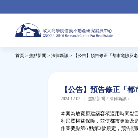
Jump
to
navigation
Back
首頁
>
焦點新聞
>
法律新訊
>
【公告】預告修正「都市危險及老
to
您
top
在
這
Back
【公告】預告修正「都
to
裡
2024.12.02
｜
焦點新聞
/
法律新訊
/
top
本案為放寬原建築容積適用時間點
利民眾權益保障，並使都市更新及
作業要點第6 點第2款規定，預告期