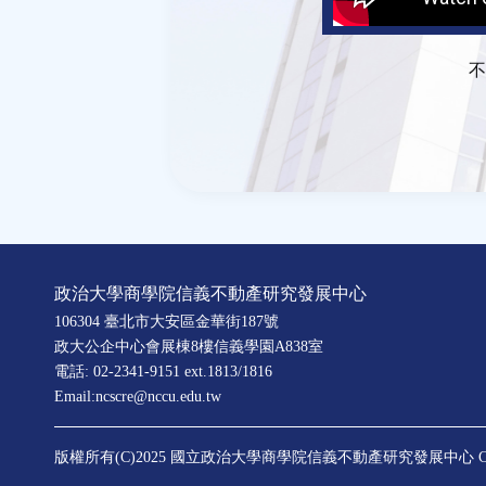
不
政治大學商學院信義不動產研究發展中心
106304 臺北市大安區金華街187號
政大公企中心會展棟8樓信義學園A838室
電話: 02-2341-9151 ext.1813/1816
Email:ncscre@nccu.edu.tw
版權所有(C)2025 國立政治大學商學院信義不動產研究發展中心
C