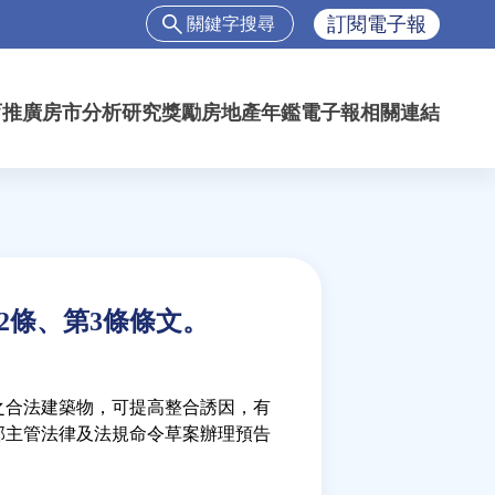
搜
訂閱電子報
尋
搜
尋
育推廣
房市分析
研究獎勵
房地產年鑑
電子報
相關連結
表
單
2條、第3條條文。
之合法建築物，可提高整合誘因，有
部主管法律及法規命令草案辦理預告