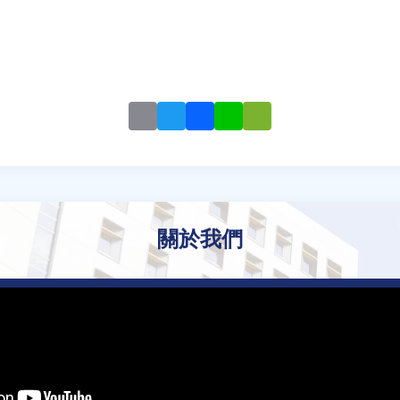
Email
Twitter
Facebook
Line
WeChat
關於我們