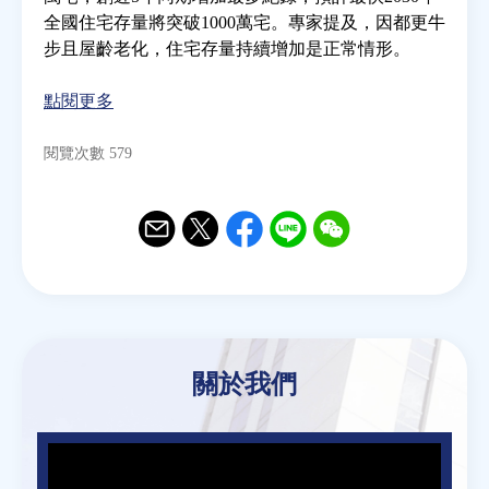
全國住宅存量將突破1000萬宅。專家提及，因都更牛
步且屋齡老化，住宅存量持續增加是正常情形。
房地產年鑑
點閱更多
電子報
閱覽次數 579
相關連結
訂閱電子報
Email
Twitter
Facebook
Line
WeChat
關於我們