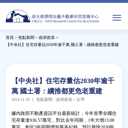
Jump
to
navigation
搜
首頁
>
焦點新聞
>
政府政策
>
尋
搜
您
【中央社】住宅存量估2030年逾千萬 國土署：續推都更危老重建
尋
在
Back
to
關於我們
表
這
top
單
裡
Back
焦點新聞
【中央社】住宅存量估2030年逾千
to
萬 國土署：續推都更危老重建
top
教育推廣
2024.11.18
｜
焦點新聞
/
政府政策
/
台灣
房市分析
據內政部不動產資訊平台最新統計，今年首季全國住
宅存量達936.57萬宅，對比去年同期，1年大增13.08
萬宅，創近5年同期增加最多紀錄，預計最快2030年
研究獎勵