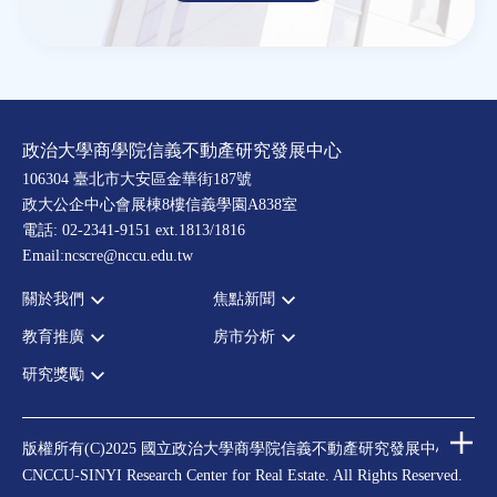
政治大學商學院信義不動產研究發展中心
106304 臺北市大安區金華街187號
政大公企中心會展棟8樓信義學園A838室
電話: 02-2341-9151 ext.1813/1816
Email:ncscre@nccu.edu.tw
關於我們
焦點新聞
教育推廣
房市分析
宗旨願景
全部新聞
設置辦法
政府政策
研究獎勵
全部活動
房市分析
大事記
市場動態
論壇
信義房價指數
中心獎勵
指導委員
法律新訊
演講
信義不動產評論
住宅學會論文獎支援
中心成員
版權所有(C)2025 國立政治大學商學院信義不動產研究發展中心
理財規劃講座
都市計劃學會論文獎支援
CNCCU-SINYI Research Center for Real Estate. All Rights Reserved.
聯絡我們
不動產學程支援