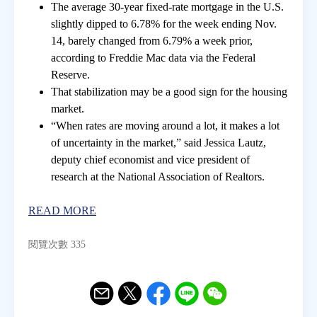
The average 30-year fixed-rate mortgage in the U.S.
slightly dipped to 6.78% for the week ending Nov.
房地產年鑑
14, barely changed from 6.79% a week prior,
according to Freddie Mac data via the Federal
Reserve.
電子報
That stabilization may be a good sign for the housing
market.
相關連結
“When rates are moving around a lot, it makes a lot
of uncertainty in the market,” said Jessica Lautz,
deputy chief economist and vice president of
訂閱電子報
research at the National Association of Realtors.
READ MORE
閱覽次數 335