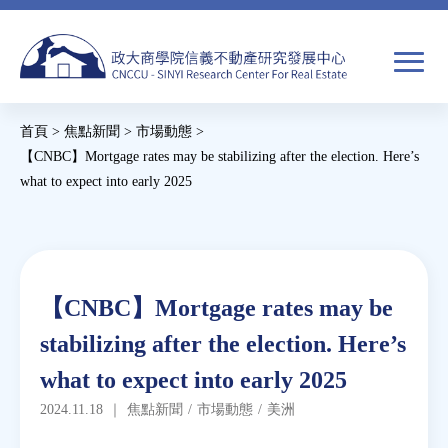
Jump
to
navigation
搜
首頁
>
焦點新聞
>
市場動態
>
尋
搜
您
【CNBC】Mortgage rates may be stabilizing after the election. Here’s
what to expect into early 2025
尋
在
Back
關於我們
表
這
to
單
裡
top
焦點新聞
Back
【CNBC】Mortgage rates may be
to
教育推廣
stabilizing after the election. Here’s
top
what to expect into early 2025
房市分析
2024.11.18
｜
焦點新聞
/
市場動態
/
美洲
研究獎勵