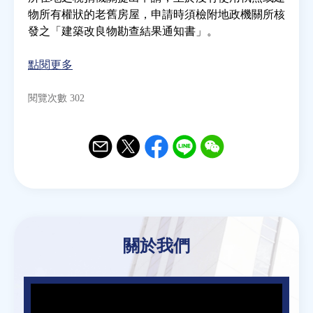
物所有權狀的老舊房屋，申請時須檢附地政機關所核
發之「建築改良物勘查結果通知書」。
房地產年鑑
點閱更多
電子報
閱覽次數 302
相關連結
訂閱電子報
Email
Twitter
Facebook
Line
WeChat
關於我們