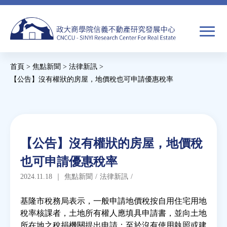
Jump
to
navigation
搜
首頁
>
焦點新聞
>
法律新訊
>
尋
搜
您
【公告】沒有權狀的房屋，地價稅也可申請優惠稅率
尋
在
Back
to
關於我們
表
這
top
單
裡
Back
焦點新聞
【公告】沒有權狀的房屋，地價稅
to
也可申請優惠稅率
top
教育推廣
2024.11.18
｜
焦點新聞
/
法律新訊
/
房市分析
基隆市稅務局表示，一般申請地價稅按自用住宅用地
稅率核課者，土地所有權人應填具申請書，並向土地
所在地之稅捐機關提出申請；至於沒有使用執照或建
研究獎勵