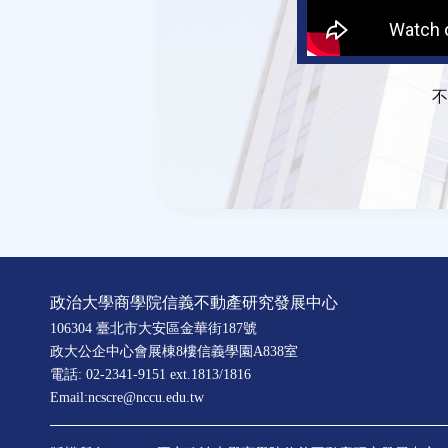
不
政治大學商學院信義不動產研究發展中心
106304 臺北市大安區金華街187號
政大公企中心會展棟8樓信義學園A838室
電話: 02-2341-9151 ext.1813/1816
Email:ncscre@nccu.edu.tw