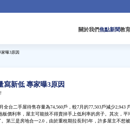
關於我們
焦點新聞
教
專家曝3原因
寫新低 專家曝3原因
灣
台二手屋待售存量為74,560戶，較7月的77,503戶減少2,9
％的地板價利率，屋主可能捨不得賣掉手上低利率的房子。其次，
。第三是房地合一2.0，由於重稅期拉長到5年，許多屋主不想