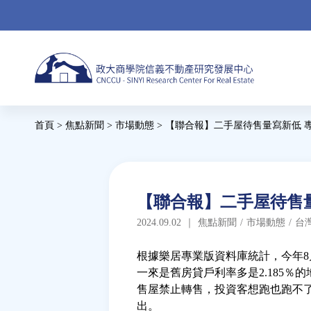
Jump
to
navigation
Back
首頁
>
焦點新聞
>
市場動態
>
【聯合報】二手屋待售量寫新低 
to
您
top
在
這
Back
【聯合報】二手屋待售量
to
裡
2024.09.02
｜
焦點新聞
/
市場動態
/
台
top
根據樂居專業版資料庫統計，今年8月全
一來是舊房貸戶利率多是2.185
售屋禁止轉售，投資客想跑也跑不了
出。