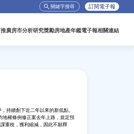
搜
訂閱電子報
尋
搜
尋
育推廣
房市分析
研究獎勵
房地產年鑑
電子報
相關連結
表
單
43 戶，持續創下近二年以來的新低點。
平均地權條例修正案去年上路，規定預
被課重稅，獲利縮減，因此不願釋