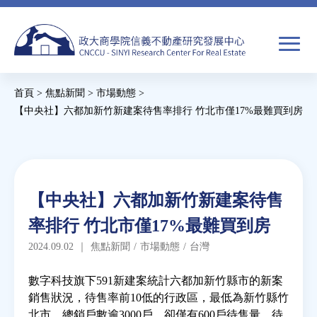
Jump
to
navigation
搜
首頁
>
焦點新聞
>
市場動態
>
尋
搜
您
【中央社】六都加新竹新建案待售率排行 竹北市僅17%最難買到房
尋
在
Back
to
關於我們
表
這
top
單
裡
Back
焦點新聞
【中央社】六都加新竹新建案待售
to
率排行 竹北市僅17%最難買到房
top
教育推廣
2024.09.02
｜
焦點新聞
/
市場動態
/
台灣
房市分析
數字科技旗下591新建案統計六都加新竹縣市的新案
銷售狀況，待售率前10低的行政區，最低為新竹縣竹
北市，總銷戶數逾3000戶，卻僅有600戶待售量，待
研究獎勵