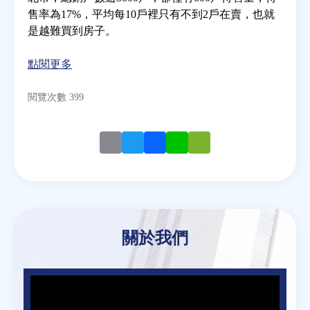
售率為17%，平均每10戶裡只有不到2戶在賣，也就
是越難買到房子。
房地產年鑑
點閱更多
電子報
閱覽次數 399
相關連結
Email
Twitter
Facebook
Line
WeChat
訂閱電子報
關於我們