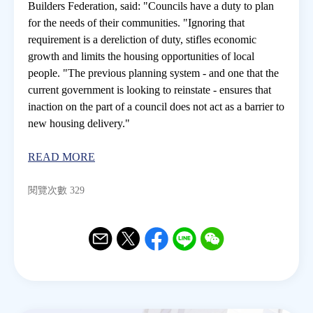
Builders Federation, said: "Councils have a duty to plan
for the needs of their communities. "Ignoring that
房地產年鑑
requirement is a dereliction of duty, stifles economic
growth and limits the housing opportunities of local
people. "The previous planning system - and one that the
電子報
current government is looking to reinstate - ensures that
inaction on the part of a council does not act as a barrier to
相關連結
new housing delivery."
READ MORE
訂閱電子報
閱覽次數 329
Email
Twitter
Facebook
Line
WeChat