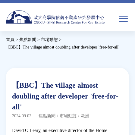
Jump
to
navigation
搜
首頁
>
焦點新聞
>
市場動態
>
尋
搜
您
【BBC】The village almost doubling after developer 'free-for-all'
尋
在
Back
to
關於我們
表
這
top
單
裡
Back
焦點新聞
【BBC】The village almost
to
doubling after developer 'free-for-
top
教育推廣
all'
2024.09.02
｜
焦點新聞
/
市場動態
/
歐洲
房市分析
David O'Leary, an executive director of the Home
研究獎勵