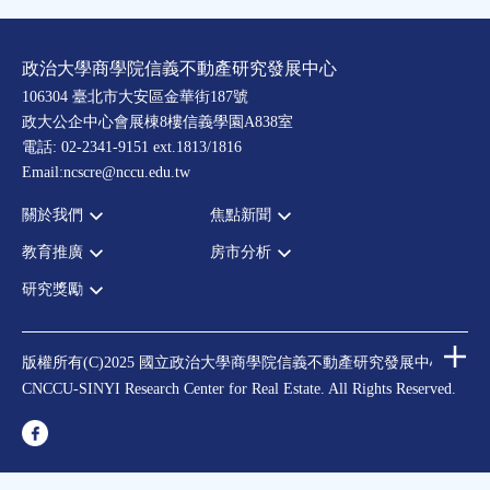
政治大學商學院信義不動產研究發展中心
106304 臺北市大安區金華街187號
政大公企中心會展棟8樓信義學園A838室
電話: 02-2341-9151 ext.1813/1816
Email:ncscre@nccu.edu.tw
關於我們
焦點新聞
教育推廣
房市分析
宗旨願景
全部新聞
設置辦法
政府政策
研究獎勵
全部活動
房市分析
大事記
市場動態
論壇
信義房價指數
中心獎勵
指導委員
法律新訊
演講
信義不動產評論
住宅學會論文獎支援
中心成員
版權所有(C)2025 國立政治大學商學院信義不動產研究發展中心
理財規劃講座
都市計劃學會論文獎支援
CNCCU-SINYI Research Center for Real Estate. All Rights Reserved.
聯絡我們
不動產學程支援