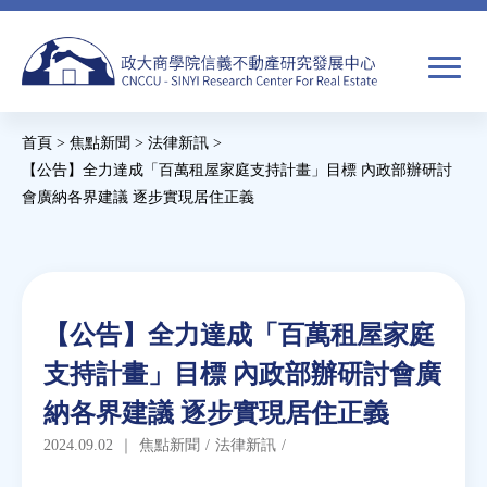
Jump
to
navigation
搜
首頁
>
焦點新聞
>
法律新訊
>
尋
搜
您
【公告】全力達成「百萬租屋家庭支持計畫」目標 內政部辦研討
會廣納各界建議 逐步實現居住正義
尋
在
Back
關於我們
表
這
to
單
裡
top
焦點新聞
Back
【公告】全力達成「百萬租屋家庭
to
教育推廣
支持計畫」目標 內政部辦研討會廣
top
納各界建議 逐步實現居住正義
房市分析
2024.09.02
｜
焦點新聞
/
法律新訊
/
研究獎勵