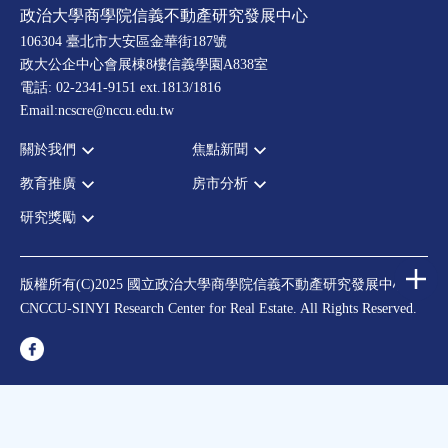
政治大學商學院信義不動產研究發展中心
106304 臺北市大安區金華街187號
政大公企中心會展棟8樓信義學園A838室
電話: 02-2341-9151 ext.1813/1816
Email:ncscre@nccu.edu.tw
關於我們
焦點新聞
教育推廣
房市分析
宗旨願景
全部新聞
設置辦法
政府政策
研究獎勵
全部活動
房市分析
大事記
市場動態
論壇
信義房價指數
中心獎勵
指導委員
法律新訊
演講
信義不動產評論
住宅學會論文獎支援
中心成員
版權所有(C)2025 國立政治大學商學院信義不動產研究發展中心
理財規劃講座
都市計劃學會論文獎支援
CNCCU-SINYI Research Center for Real Estate. All Rights Reserved.
聯絡我們
不動產學程支援