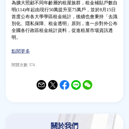
為擴大照顧不同年齡層的租屋族群，租金補貼戶數自
明(114)年起由現行50萬提升至75萬戶，並於8月15日
房地產年鑑
首度公布各大學學區租金統計，後續也會秉持「去識
別化、隱私保障、租金透明」原則，進一步對外公布
全國各行政區租金統計資料，促進租屋市場資訊透
電子報
明。
相關連結
點閱更多
閱覽次數 374
訂閱電子報
Email
Twitter
Facebook
Line
WeChat
關於我們