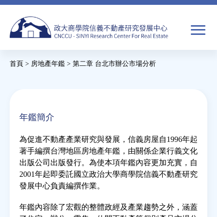
Jump
to
navigation
搜
首頁
>
房地產年鑑
>
第二章 台北市辦公市場分析
尋
搜
您
尋
在
關於我們
表
這
年鑑簡介
單
裡
焦點新聞
為促進不動產產業研究與發展，信義房屋自1996年起
著手編撰台灣地區房地產年鑑，由關係企業行義文化
教育推廣
出版公司出版發行。為使本項年鑑內容更加充實，自
2001年起即委託國立政治大學商學院信義不動產研究
發展中心負責編撰作業。
房市分析
年鑑內容除了宏觀的整體政經及產業趨勢之外，涵蓋
研究獎勵